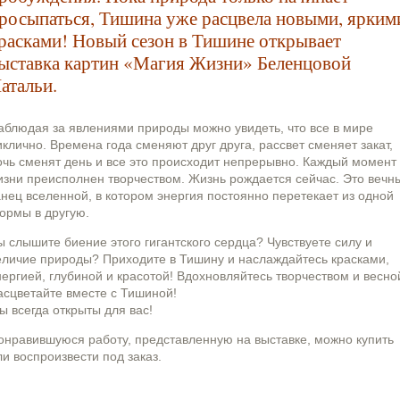
росыпаться, Тишина уже расцвела новыми, ярким
расками! Новый сезон в Тишине открывает
ыставка картин «Магия Жизни» Беленцовой
атальи.
аблюдая за явлениями природы можно увидеть, что все в мире
иклично. Времена года сменяют друг друга, рассвет сменяет закат,
очь сменят день и все это происходит непрерывно. Каждый момент
изни преисполнен творчеством. Жизнь рождается сейчас. Это вечн
анец вселенной, в котором энергия постоянно перетекает из одной
ормы в другую.
ы слышите биение этого гигантского сердца? Чувствуете силу и
еличие природы? Приходите в Тишину и наслаждайтесь красками,
нергией, глубиной и красотой! Вдохновляйтесь творчеством и весно
асцветайте вместе с Тишиной!
ы всегда открыты для вас!
онравившуюся работу, представленную на выставке, можно купить
ли воспроизвести под заказ.