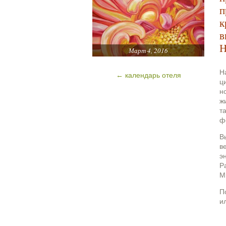
п
к
в
Н
Март 4, 2016
Н
← календарь отеля
ц
н
ж
т
ф
В
в
э
Р
М
П
и