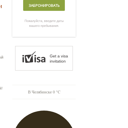
и
Пожалуйста, введите даты
вашего пребывания.
Get a visa
ый
invitation
й!
В Челябинске
0