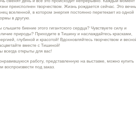
очь сменят день и все это происходит непрерывно. Каждый момент
изни преисполнен творчеством. Жизнь рождается сейчас. Это вечн
анец вселенной, в котором энергия постоянно перетекает из одной
ормы в другую.
ы слышите биение этого гигантского сердца? Чувствуете силу и
еличие природы? Приходите в Тишину и наслаждайтесь красками,
нергией, глубиной и красотой! Вдохновляйтесь творчеством и весно
асцветайте вместе с Тишиной!
ы всегда открыты для вас!
онравившуюся работу, представленную на выставке, можно купить
ли воспроизвести под заказ.
Август
Август
Август
Август
2026
2026
2026
2026
Втр
Втр
Втр
Втр
Срд
Срд
Срд
Срд
Чтв
Чтв
Чтв
Чтв
Пят
Пят
Пят
Пят
Суб
Суб
Суб
Суб