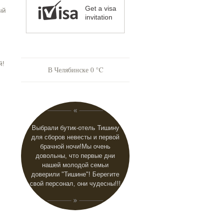
Get a visa
ый
invitation
й!
В Челябинске
0
Выбрали бутик-отель Тишину
для сборов невесты и первой
брачной ночи!Мы очень
довольны, что первые дни
нашей молодой семьи
доверили "Тишине"! Берегите
свой персонал, они чудесны!!!
Вск
Вск
Вск
Вск