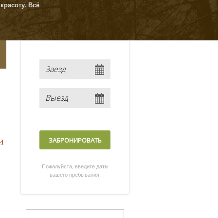
красоту. Всё
и
Пожалуйста, введите даты
вашего пребывания.